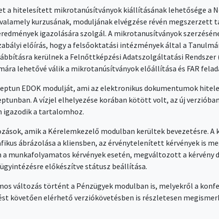
et a hitelesített mikrotanúsítványok kiállításának lehetősége a 
alamely kurzusának, moduljának elvégzése révén megszerzett tanu
eredmények igazolására szolgál. A mikrotanusítványok szerzéséne
zabályi előírás, hogy a felsőoktatási intézmények által a Tanulm
bbításra kerülnek a Felnőttképzési Adatszolgáltatási Rendszer (
mára lehetővé válik a mikrotanúsítványok előállítása és FAR fela
Neptun EDOK modulját, ami az elektronikus dokumentumok hiteles
eptunban. A vízjel elhelyezése korában kötött volt, az új verziób
n igazodik a tartalomhoz.
tozások, amik a Kérelemkezelő modulban kerültek bevezetésre. 
fikus ábrázolása a kliensben, az érvénytelenített kérvények is me
n a munkafolyamatos kérvények esetén, megváltozott a kérvény dá
 ügyintézésre előkészítve státusz beállítása.
os változás történt a Pénzügyek modulban is, melyekről a konfer
st követően elérhető verziókövetésben is részletesen megismerh