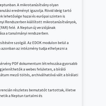
Neptunban. A mikrotanúsítvány olyan
lási eredményt igazolja. Rövid ideig tartó
k lehetősége hazai és európai szinten is
ányi Rendszerben kiállított mikrotanúsítványok,
FAR) felé. A Neptun új verziójának
dása a tanulmányi rendszerben.
ítésére szolgál. Az EDOK modulon belül a
an azonban az intézmény tudja elhelyezni a
A kérvény PDF dokumentum létrehozása gyorsabb
gjeleníthetők a webes felületen, a bíráló
tum mező töltés, archiválhatóvá vált a bírálati
encián részletes bemutatót tartottak, illetve
etik a Neptun tartalmi és