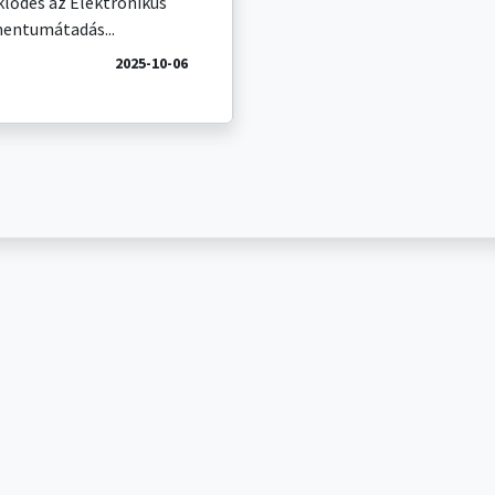
lődés az Elektronikus
entumátadás...
2025-10-06