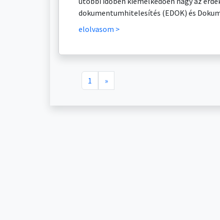
utóbbi időben kiemelkedően nagy az érdek
dokumentumhitelesítés (EDOK) és Dokum
elolvasom >
1
»